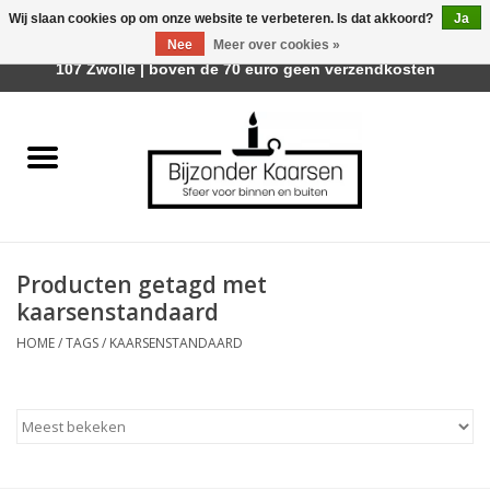
Wij slaan cookies op om onze website te verbeteren. Is dat akkoord?
Ja
Afhalen is mogelijk bij Trotz Woon & Cadeau | Belvederelaan
Nee
Meer over cookies »
0 Artikelen - €0,00
107 Zwolle | boven de 70 euro geen verzendkosten
Home
Räder Design Stories
Kaarsen
Producten getagd met
Geurkaarsen
kaarsenstandaard
HOME
/
TAGS
/
KAARSENSTANDAARD
Tafelhaarden
Sfeer voor Buiten
Kaarsenhouders