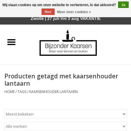
Wij slaan cookies op om onze website te verbeteren. Is dat akkoord?
Ja
Afhalen is mogelijk bij mijn winkel Trotz | Belvederelaan 107
Nee
Meer over cookies »
0 Artikelen - €0,00
Zwolle | 27 juli t/m 3 aug VAKANTIE
Home
Räder Design Stories
Kaarsen
Producten getagd met kaarsenhouder
Geurkaarsen
lantaarn
HOME
/
TAGS
/
KAARSENHOUDER LANTAARN
Tafelhaarden
Sfeer voor Buiten
Kaarsenhouders