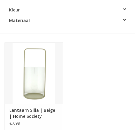
Kleur
LED Kaarsen
Materiaal
Kaarsen accessoires
Relatiegeschenken & Bedankjes
Huisparfums
Sale
Blog
Lantaarn Silla | Beige
Merken
| Home Society
€7,99