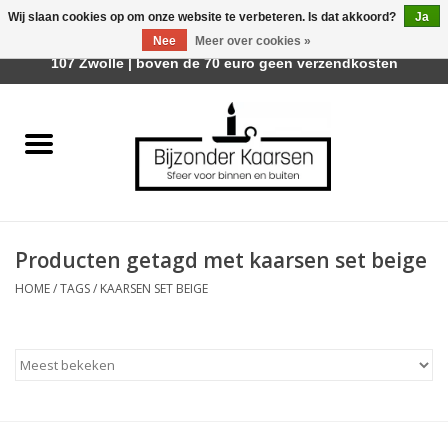
Wij slaan cookies op om onze website te verbeteren. Is dat akkoord?
Ja
Afhalen is mogelijk bij Trotz Woon & Cadeau | Belvederelaan
Nee
Meer over cookies »
0 Artikelen - €0,00
107 Zwolle | boven de 70 euro geen verzendkosten
Home
Räder Design Stories
Kaarsen
Producten getagd met kaarsen set beige
Geurkaarsen
HOME
/
TAGS
/
KAARSEN SET BEIGE
Tafelhaarden
Sfeer voor Buiten
Kaarsenhouders