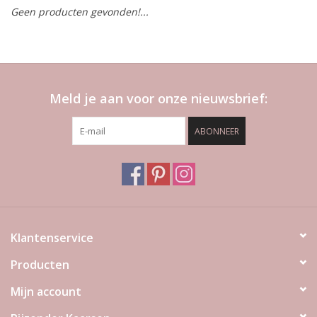
Geen producten gevonden!...
LED Kaarsen
Kaarsen accessoires
Meld je aan voor onze nieuwsbrief:
Relatiegeschenken & Bedankjes
ABONNEER
Huisparfums
Sale
Blog
Klantenservice
Producten
Merken
Mijn account