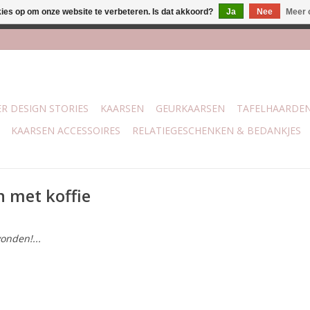
kies op om onze website te verbeteren. Is dat akkoord?
Ja
Nee
Meer 
j Trotz Woon & Cadeau | Belvederelaan 107 Zwolle | boven de 70 
R DESIGN STORIES
KAARSEN
GEURKAARSEN
TAFELHAARDE
KAARSEN ACCESSOIRES
RELATIEGESCHENKEN & BEDANKJES
 met koffie
onden!...