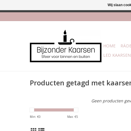
Wij slaan coo
Afhalen is mogelijk bi
HOME
RÄDE
LED KAARSEN
Producten getagd met kaarsen
Geen producten gev
Min: €
0
Max: €
5