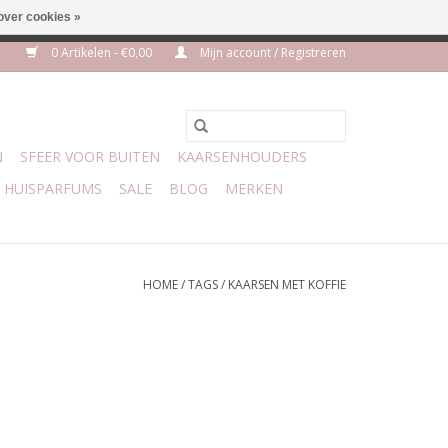
over cookies »
euro geen verzendkosten
0 Artikelen - €0,00
Mijn account / Registreren
N
SFEER VOOR BUITEN
KAARSENHOUDERS
HUISPARFUMS
SALE
BLOG
MERKEN
HOME
/
TAGS
/
KAARSEN MET KOFFIE