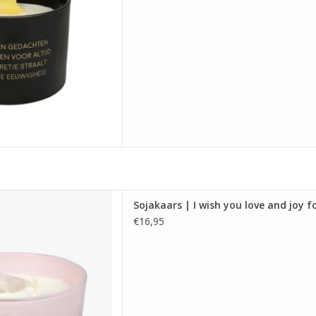
 AAN WINKELWAGEN
ars gemaakt van biologische
Sojakaars | I wish you love and joy 
heeft de geur Green Tea Time
€16,95
 Afmetingen: 11 x 11 x 6 cm.
 AAN WINKELWAGEN