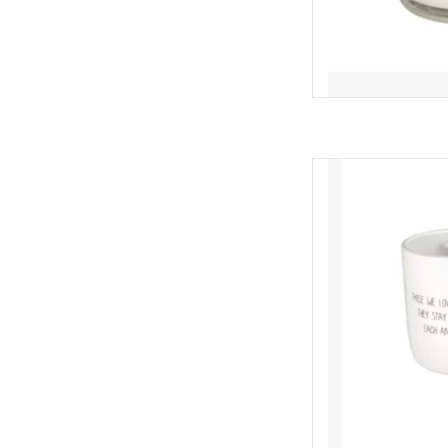
Sojakaars | Those we 
en bran
Afmeti
TOEVOEGEN