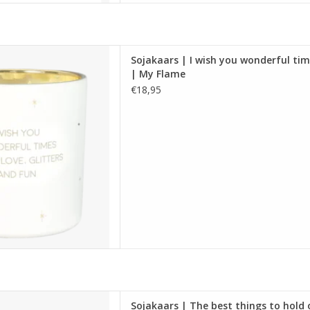
ars gemaakt van biologische
Sojakaars | I wish you wonderful time
 heeft de geur Winter wood,
| My Flame
 en brandt ca. 70 uur.
€18,95
gen: 10x 10 cm
 AAN WINKELWAGEN
ars gemaakt van biologische
Sojakaars | The best things to hold 