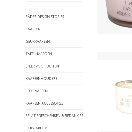
RÄDER DESIGN STORIES
KAARSEN
GEURKAARSEN
TAFELHAARDEN
Een heerlijke geurka
sojawas. Deze kaars h
SFEER VOOR BUITEN
brandt ca. 30 uur
TOEVOEGEN
KAARSENHOUDERS
LED KAARSEN
KAARSEN ACCESSOIRES
RELATIEGESCHENKEN & BEDANKJES
HUISPARFUMS