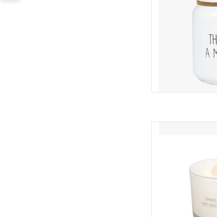
Een heerlijke geurka
sojawas. Deze kaars 
heeft 2 lonten
Afmetin
TOEVOEGEN