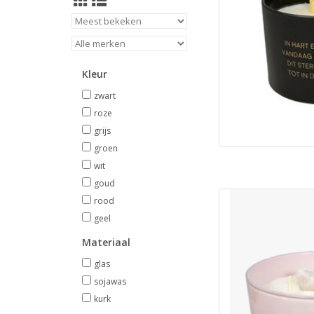
TOEVOEGEN
Kleur
zwart
roze
grijs
groen
wit
goud
Een heerlijke geurka
rood
sojawas. Deze kaars 
geel
en brandt ca. 45 uur.
Materiaal
TOEVOEGEN
glas
sojawas
kurk