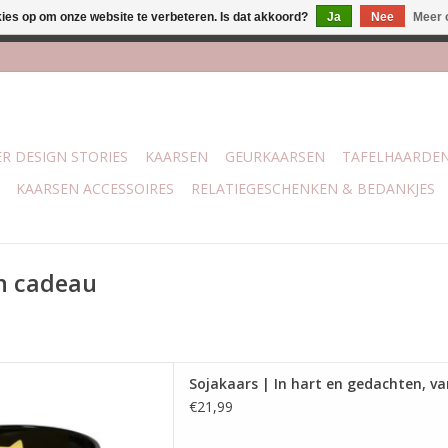
kies op om onze website te verbeteren. Is dat akkoord?
Ja
Nee
Meer 
j Trotz Woon & Cadeau | Belvederelaan 107 Zwolle | boven de 70 
R DESIGN STORIES
KAARSEN
GEURKAARSEN
TAFELHAARDE
KAARSEN ACCESSOIRES
RELATIEGESCHENKEN & BEDANKJES
n cadeau
ars gemaakt van biologische
Sojakaars | In hart en gedachten, v
aars heeft de geur Warm
€21,99
onten en brandt ca. 75 uur.
gen: 11 x 8 cm