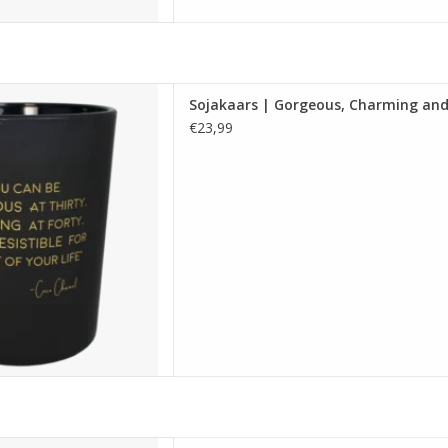
ars gemaakt van biologische
Sojakaars | Gorgeous, Charming and 
aars heeft de geur Warm
€23,99
brandt ca. 110 uur.
en: 10 x 12.5 cm
 AAN WINKELWAGEN
ars gemaakt van biologische