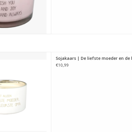
ars gemaakt van biologische
Sojakaars | De liefste moeder en de
eeft de geur Fresh Cotton en
€10,99
. Afmetingen: 90 x 50 mm.
 AAN WINKELWAGEN