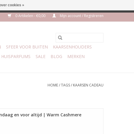
over cookies »
euro geen verzendkosten
0 Artikelen - €0,00
Mijn account / Registreren
N
SFEER VOOR BUITEN
KAARSENHOUDERS
HUISPARFUMS
SALE
BLOG
MERKEN
HOME
/
TAGS
/
KAARSEN CADEAU
andaag en voor altijd | Warm Cashmere