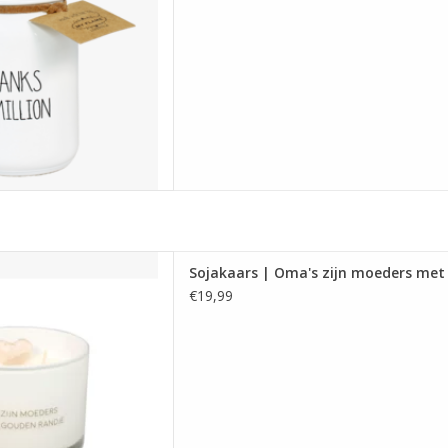
ars gemaakt van biologische
Sojakaars | Oma's zijn moeders met
heeft de geur Fresh cotton,
€19,99
 en brandt ca. 75 uur.
gen: 11 x 8 cm
 AAN WINKELWAGEN