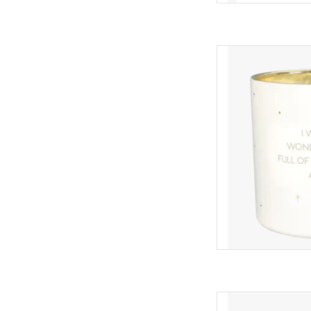
Een heerlijke geurka
sojawas. Deze kaars
heeft 2 lonten
Afmetin
TOEVOEGEN
Een heerlijke geurka