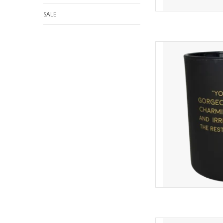
SALE
Een heerlijke geurka
sojawas. Deze k
Cashmere en 
Afmeting
TOEVOEGEN
Een heerlijke geurka