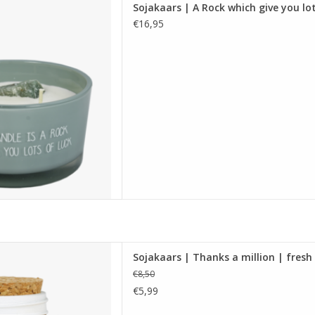
Sojakaars | A Rock which give you lot
 heeft de geur Minty Bamboo
€16,95
 Afmetingen: 11 x 11 x 6 cm.
 AAN WINKELWAGEN
ars gemaakt van biologische
Sojakaars | Thanks a million | fresh
eeft de geur Fresh Cotton en
€8,50
Afmetingen: 50 x 50 x 80 mm
€5,99
 AAN WINKELWAGEN