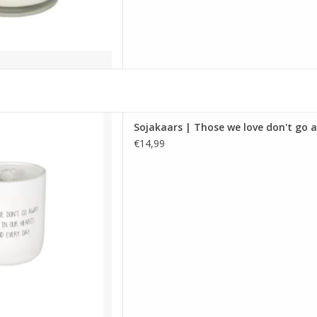
love don't go away... | Fresh
Sojakaars | Those we love don't go a
cotton
€14,99
dt ca. 50 uur.
ngen: 8 x 9 cm
 AAN WINKELWAGEN