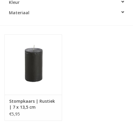
Kleur
LED Kaarsen
Materiaal
Kaarsen accessoires
Relatiegeschenken & Bedankjes
Huisparfums
Sale
Blog
Stompkaars | Rustiek
| 7 x 13,5 cm
Merken
€5,95