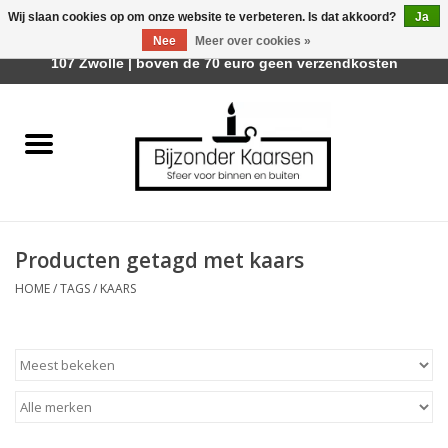
Wij slaan cookies op om onze website te verbeteren. Is dat akkoord?
Ja
Afhalen is mogelijk bij Trotz Woon & Cadeau | Belvederelaan
Nee
Meer over cookies »
0 Artikelen - €0,00
107 Zwolle | boven de 70 euro geen verzendkosten
Home
Räder Design Stories
Kaarsen
Producten getagd met kaars
Geurkaarsen
HOME
/
TAGS
/
KAARS
Tafelhaarden
Sfeer voor Buiten
Kaarsenhouders