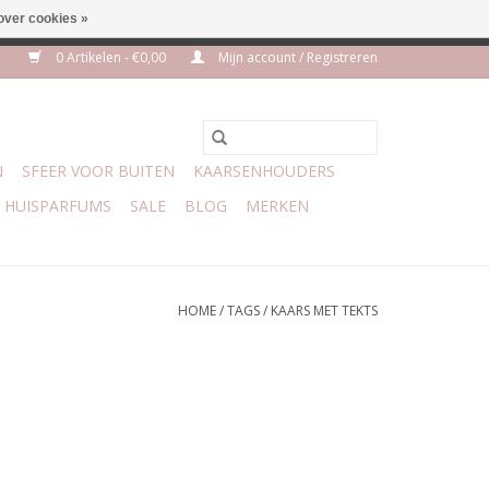
over cookies »
euro geen verzendkosten
0 Artikelen - €0,00
Mijn account / Registreren
N
SFEER VOOR BUITEN
KAARSENHOUDERS
HUISPARFUMS
SALE
BLOG
MERKEN
HOME
/
TAGS
/
KAARS MET TEKTS