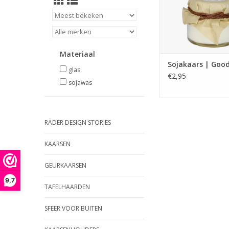
TOEVOEGEN AAN WI
Materiaal
Sojakaars | Good
glas
€2,95
sojawas
RÄDER DESIGN STORIES
KAARSEN
GEURKAARSEN
9,7
TAFELHAARDEN
SFEER VOOR BUITEN