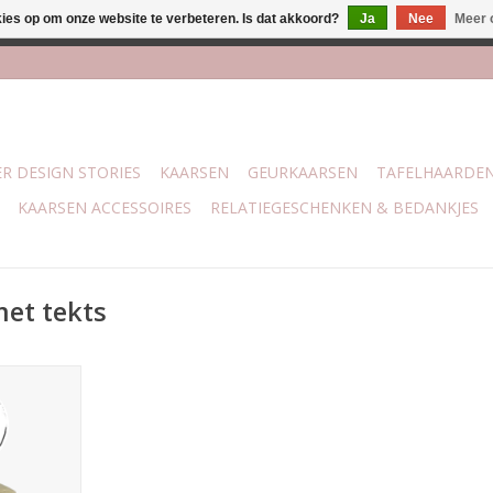
kies op om onze website te verbeteren. Is dat akkoord?
Ja
Nee
Meer 
j Trotz Woon & Cadeau | Belvederelaan 107 Zwolle | boven de 70 
R DESIGN STORIES
KAARSEN
GEURKAARSEN
TAFELHAARDE
KAARSEN ACCESSOIRES
RELATIEGESCHENKEN & BEDANKJES
et tekts
rkaarsje
ogische
 heeft de
brandt ca. 4
 x 38 mm.