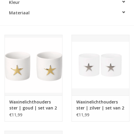
Kleur
LED Kaarsen
Materiaal
Kaarsen accessoires
Relatiegeschenken & Bedankjes
Huisparfums
Sale
Blog
Waxinelichthouders
Waxinelichthouders
ster | goud | set van 2
ster | zilver | set van 2
Merken
| Räder
| Räder
€11,99
€11,99