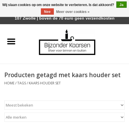
Wij slaan cookies op om onze website te verbeteren. Is dat akkoord?
Ja
Afhalen is mogelijk bij Trotz Woon & Cadeau | Belvederelaan
Nee
Meer over cookies »
0 Artikelen - €0,00
107 Zwolle | boven de 70 euro geen verzendkosten
Home
Räder Design Stories
Kaarsen
Producten getagd met kaars houder set
Geurkaarsen
HOME
/
TAGS
/
KAARS HOUDER SET
Tafelhaarden
Sfeer voor Buiten
Kaarsenhouders