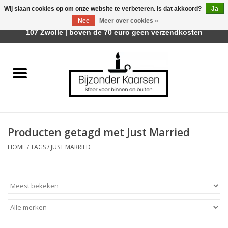
Wij slaan cookies op om onze website te verbeteren. Is dat akkoord?
Ja
Afhalen is mogelijk bij Trotz Woon & Cadeau | Belvederelaan
Nee
Meer over cookies »
0 Artikelen - €0,00
107 Zwolle | boven de 70 euro geen verzendkosten
Home
Räder Design Stories
Kaarsen
Producten getagd met Just Married
Geurkaarsen
HOME
/
TAGS
/
JUST MARRIED
Tafelhaarden
Sfeer voor Buiten
Kaarsenhouders