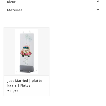
Kleur
LED Kaarsen
Materiaal
Kaarsen accessoires
Relatiegeschenken & Bedankjes
Huisparfums
Sale
Blog
Just Married | platte
kaars | Flatyz
Merken
€11,99