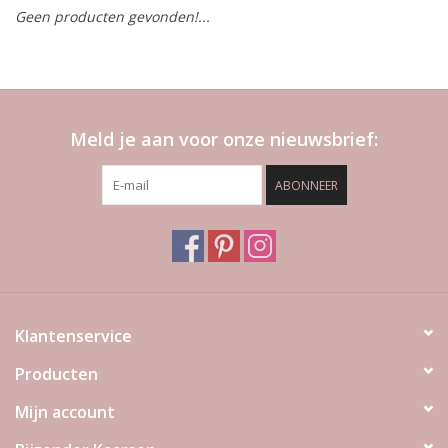
Geen producten gevonden!...
LED Kaarsen
Kaarsen accessoires
Meld je aan voor onze nieuwsbrief:
Relatiegeschenken & Bedankjes
ABONNEER
Huisparfums
Sale
Blog
Klantenservice
Producten
Merken
Mijn account