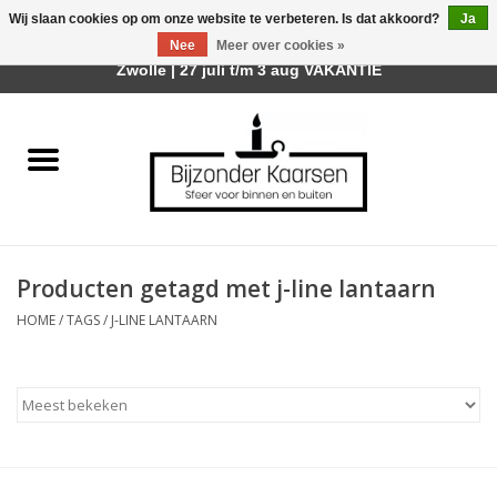
Wij slaan cookies op om onze website te verbeteren. Is dat akkoord?
Ja
Afhalen is mogelijk bij mijn winkel Trotz | Belvederelaan 107
Nee
Meer over cookies »
0 Artikelen - €0,00
Zwolle | 27 juli t/m 3 aug VAKANTIE
Home
Räder Design Stories
Kaarsen
Producten getagd met j-line lantaarn
Geurkaarsen
HOME
/
TAGS
/
J-LINE LANTAARN
Tafelhaarden
Sfeer voor Buiten
Kaarsenhouders