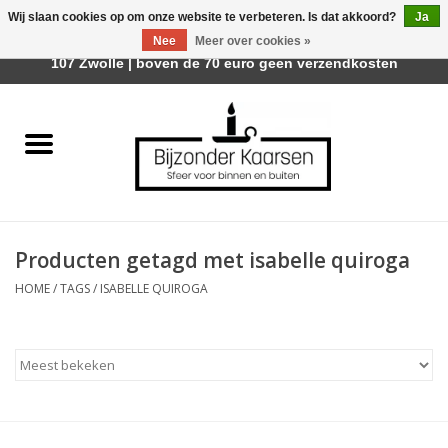
Wij slaan cookies op om onze website te verbeteren. Is dat akkoord?
Ja
Afhalen is mogelijk bij Trotz Woon & Cadeau | Belvederelaan
Nee
Meer over cookies »
0 Artikelen - €0,00
107 Zwolle | boven de 70 euro geen verzendkosten
Home
Räder Design Stories
Kaarsen
Producten getagd met isabelle quiroga
Geurkaarsen
HOME
/
TAGS
/
ISABELLE QUIROGA
Tafelhaarden
Sfeer voor Buiten
Kaarsenhouders