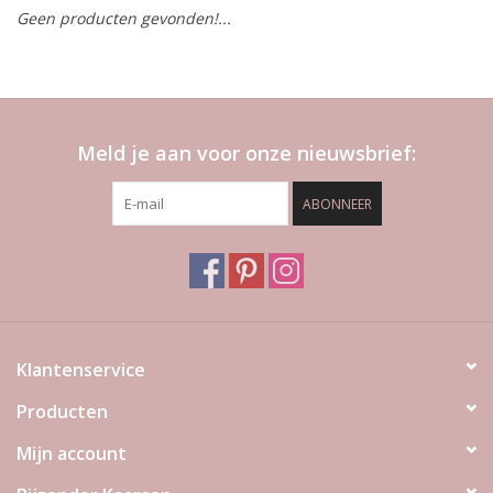
Geen producten gevonden!...
LED Kaarsen
Kaarsen accessoires
Meld je aan voor onze nieuwsbrief:
Relatiegeschenken & Bedankjes
ABONNEER
Huisparfums
Sale
Blog
Klantenservice
Producten
Merken
Mijn account