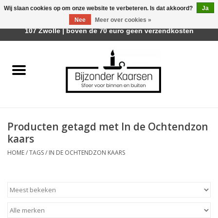
Wij slaan cookies op om onze website te verbeteren. Is dat akkoord?
Ja
Afhalen is mogelijk bij Trotz Woon & Cadeau | Belvederelaan
Nee
Meer over cookies »
0 Artikelen - €0,00
107 Zwolle | boven de 70 euro geen verzendkosten
Home
Räder Design Stories
Kaarsen
Producten getagd met In de Ochtendzon
Geurkaarsen
kaars
HOME
/
TAGS
/
IN DE OCHTENDZON KAARS
Tafelhaarden
Sfeer voor Buiten
Kaarsenhouders