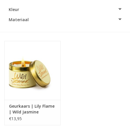
Kleur
LED Kaarsen
Materiaal
Kaarsen accessoires
Relatiegeschenken & Bedankjes
Huisparfums
Sale
Blog
Geurkaars | Lily Flame
Merken
| Wild Jasmine
€13,95