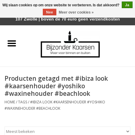
Wij slaan cookies op om onze website te verbeteren. Is dat akkoord?
Ja
Afhalen is mogelijk bij Trotz Woon & Cadeau | Belvederelaan
Nee
Meer over cookies »
0 Artikelen - €0,00
107 Zwolle | boven de 70 euro geen verzendkosten
Home
Räder Design Stories
Kaarsen
Producten getagd met #ibiza look
Geurkaarsen
#kaarsenhouder #yoshiko
#waxinehouder #beachlook
Tafelhaarden
HOME
/
TAGS
/
#IBIZA LOOK #KAARSENHOUDER #YOSHIKO
#WAXINEHOUDER #BEACHLOOK
Sfeer voor Buiten
Kaarsenhouders