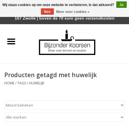
Wij slaan cookies op om onze website te verbeteren. Is dat akkoord?
Ja
Afhalen is mogelijk bij Trotz Woon & Cadeau | Belvederelaan
Nee
Meer over cookies »
0 Artikelen - €0,00
107 Zwolle | boven de 70 euro geen verzendkosten
Home
Räder Design Stories
Kaarsen
Producten getagd met huwelijk
Geurkaarsen
HOME
/
TAGS
/
HUWELIJK
Tafelhaarden
Sfeer voor Buiten
Kaarsenhouders