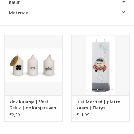
Kleur
LED Kaarsen
Materiaal
Kaarsen accessoires
Relatiegeschenken & Bedankjes
Huisparfums
Sale
Blog
klok kaarsje | Veel
Just Married | platte
Geluk | de Kanjers van
kaars | Flatyz
Merken
's Heeren Loo
€2,99
€11,99