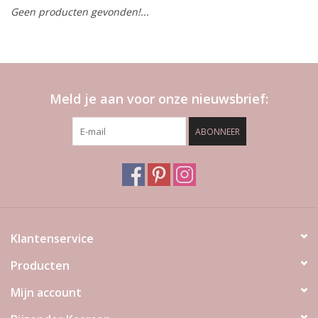
Geen producten gevonden!...
LED Kaarsen
Kaarsen accessoires
Meld je aan voor onze nieuwsbrief:
Relatiegeschenken & Bedankjes
ABONNEER
Huisparfums
Sale
Blog
Klantenservice
Producten
Merken
Mijn account