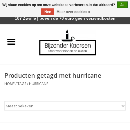
Wij slaan cookies op om onze website te verbeteren. Is dat akkoord?
Ja
Afhalen is mogelijk bij Trotz Woon & Cadeau | Belvederelaan
Nee
Meer over cookies »
0 Artikelen - €0,00
107 Zwolle | boven de 70 euro geen verzendkosten
Home
Räder Design Stories
Kaarsen
Producten getagd met hurricane
Geurkaarsen
HOME
/
TAGS
/
HURRICANE
Tafelhaarden
Sfeer voor Buiten
Kaarsenhouders