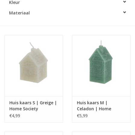
Kleur
LED Kaarsen
Materiaal
Kaarsen accessoires
Relatiegeschenken & Bedankjes
Huisparfums
Sale
Blog
Huis kaars S | Greige |
Huis kaars M |
Home Society
Celadon | Home
Merken
Society
€4,99
€5,99