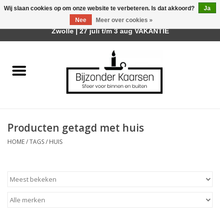
Wij slaan cookies op om onze website te verbeteren. Is dat akkoord?
Ja
Afhalen is mogelijk bij mijn winkel Trotz | Belvederelaan 107
Nee
Meer over cookies »
0 Artikelen - €0,00
Zwolle | 27 juli t/m 3 aug VAKANTIE
Home
Räder Design Stories
Kaarsen
Producten getagd met huis
Geurkaarsen
HOME
/
TAGS
/
HUIS
Tafelhaarden
Sfeer voor Buiten
Kaarsenhouders