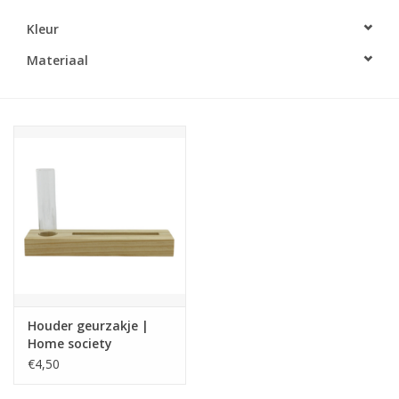
Kleur
LED Kaarsen
Materiaal
Kaarsen accessoires
Relatiegeschenken & Bedankjes
Huisparfums
Sale
Blog
Houder geurzakje |
Merken
Home society
€4,50