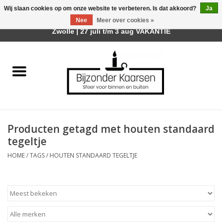
Wij slaan cookies op om onze website te verbeteren. Is dat akkoord?
Ja
Afhalen is mogelijk bij mijn winkel Trotz | Belvederelaan 107
Nee
Meer over cookies »
0 Artikelen - €0,00
Zwolle | 27 juli t/m 3 aug VAKANTIE
Home
Räder Design Stories
Kaarsen
Producten getagd met houten standaard
Geurkaarsen
tegeltje
HOME
/
TAGS
/
HOUTEN STANDAARD TEGELTJE
Tafelhaarden
Sfeer voor Buiten
Kaarsenhouders