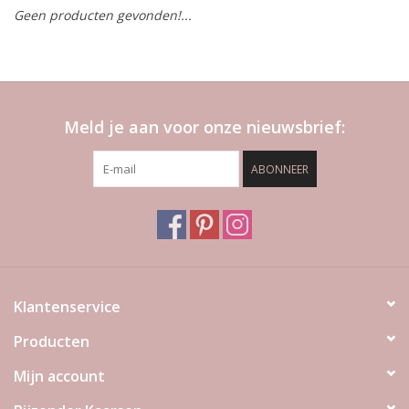
Geen producten gevonden!...
LED Kaarsen
Kaarsen accessoires
Meld je aan voor onze nieuwsbrief:
Relatiegeschenken & Bedankjes
ABONNEER
Huisparfums
Sale
Blog
Klantenservice
Producten
Merken
Mijn account