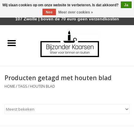
Wij slaan cookies op om onze website te verbeteren. Is dat akkoord?
Ja
Afhalen is mogelijk bij Trotz Woon & Cadeau | Belvederelaan
Nee
Meer over cookies »
0 Artikelen - €0,00
107 Zwolle | boven de 70 euro geen verzendkosten
Home
Räder Design Stories
Kaarsen
Producten getagd met houten blad
Geurkaarsen
HOME
/
TAGS
/
HOUTEN BLAD
Tafelhaarden
Sfeer voor Buiten
Kaarsenhouders