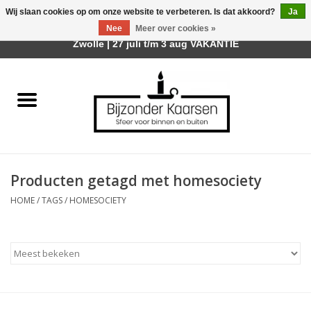
Wij slaan cookies op om onze website te verbeteren. Is dat akkoord?
Ja
Afhalen is mogelijk bij mijn winkel Trotz | Belvederelaan 107
Nee
Meer over cookies »
0 Artikelen - €0,00
Zwolle | 27 juli t/m 3 aug VAKANTIE
Home
Räder Design Stories
Kaarsen
Producten getagd met homesociety
Geurkaarsen
HOME
/
TAGS
/
HOMESOCIETY
Tafelhaarden
Sfeer voor Buiten
Kaarsenhouders