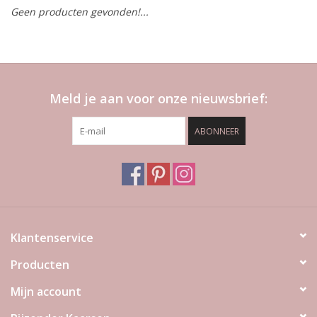
Geen producten gevonden!...
LED Kaarsen
Kaarsen accessoires
Meld je aan voor onze nieuwsbrief:
Relatiegeschenken & Bedankjes
ABONNEER
Huisparfums
Sale
Blog
Klantenservice
Producten
Merken
Mijn account