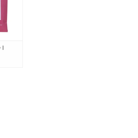
apkamer of
5 x 17
NKELWAGEN
 |