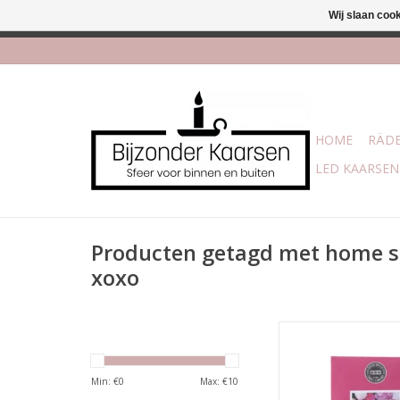
Wij slaan coo
Afhalen is mogelijk bi
HOME
RÄDE
LED KAARSEN
Producten getagd met home s
xoxo
Het geurzakje XoXo
Society verspreidt 
bloemige geur met ly
Min: €
0
Max: €
10
druif en viooltje. Per