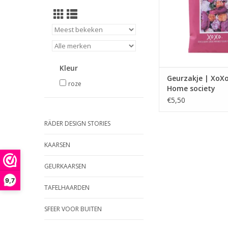
de kledingkast, sla
badkamer.
Afmeting: 1 x 11,
TOEVOEGEN AAN WI
Kleur
Geurzakje | XoXo
roze
Home society
€5,50
RÄDER DESIGN STORIES
KAARSEN
GEURKAARSEN
9,7
TAFELHAARDEN
SFEER VOOR BUITEN