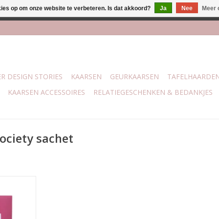
kies op om onze website te verbeteren. Is dat akkoord?
Ja
Nee
Meer 
j Trotz Woon & Cadeau | Belvederelaan 107 Zwolle | boven de 70 
R DESIGN STORIES
KAARSEN
GEURKAARSEN
TAFELHAARDE
KAARSEN ACCESSOIRES
RELATIEGESCHENKEN & BEDANKJES
ociety sachet
 van Home
een zoete
chee, witte
fect voor in