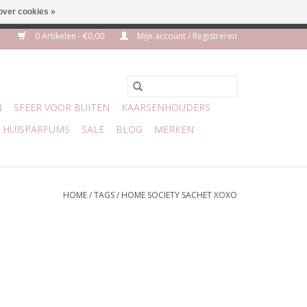
over cookies »
euro geen verzendkosten
0 Artikelen - €0,00
Mijn account / Registreren
N
SFEER VOOR BUITEN
KAARSENHOUDERS
HUISPARFUMS
SALE
BLOG
MERKEN
HOME
/
TAGS
/
HOME SOCIETY SACHET XOXO