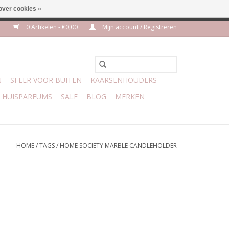
over cookies »
euro geen verzendkosten
0 Artikelen - €0,00
Mijn account / Registreren
N
SFEER VOOR BUITEN
KAARSENHOUDERS
HUISPARFUMS
SALE
BLOG
MERKEN
HOME
/
TAGS
/
HOME SOCIETY MARBLE CANDLEHOLDER