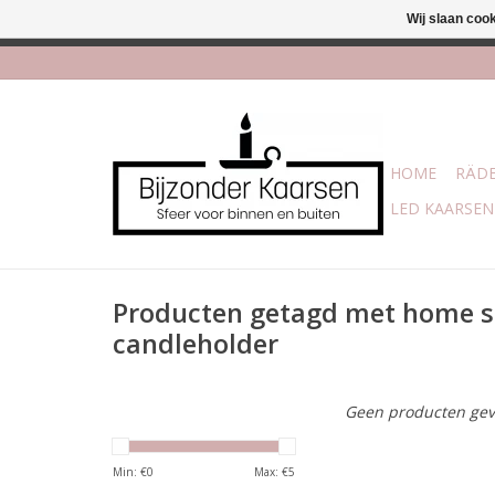
Wij slaan coo
Afhalen is mogelijk bi
HOME
RÄDE
LED KAARSEN
Producten getagd met home s
candleholder
Geen producten gev
Min: €
0
Max: €
5