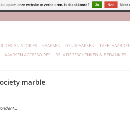
kies op om onze website te verbeteren. Is dat akkoord?
Ja
Nee
Meer 
j Trotz Woon & Cadeau | Belvederelaan 107 Zwolle | boven de 70 
R DESIGN STORIES
KAARSEN
GEURKAARSEN
TAFELHAARDE
KAARSEN ACCESSOIRES
RELATIEGESCHENKEN & BEDANKJES
ociety marble
onden!...