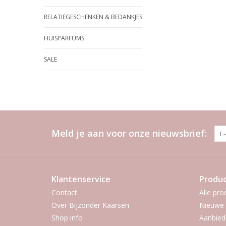
RELATIEGESCHENKEN & BEDANKJES
HUISPARFUMS
SALE
Meld je aan voor onze nieuwsbrief:
Klantenservice
Produ
Contact
Alle pro
Over Bijzonder Kaarsen
Nieuwe 
Shop info
Aanbied