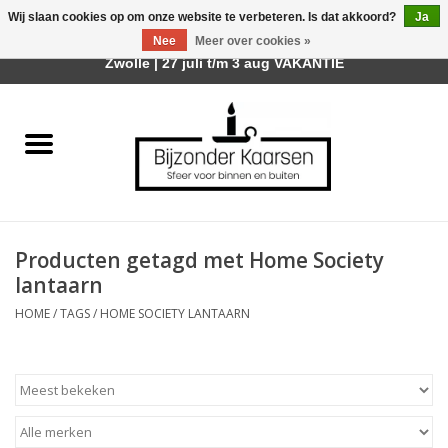
Wij slaan cookies op om onze website te verbeteren. Is dat akkoord?
Ja
Afhalen is mogelijk bij mijn winkel Trotz | Belvederelaan 107
Nee
Meer over cookies »
0 Artikelen - €0,00
Zwolle | 27 juli t/m 3 aug VAKANTIE
Home
Räder Design Stories
Kaarsen
Producten getagd met Home Society
Geurkaarsen
lantaarn
HOME
/
TAGS
/
HOME SOCIETY LANTAARN
Tafelhaarden
Sfeer voor Buiten
Kaarsenhouders