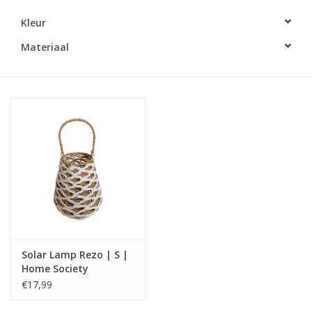
Kleur
LED Kaarsen
Materiaal
Kaarsen accessoires
Relatiegeschenken & Bedankjes
Huisparfums
Sale
Blog
Solar Lamp Rezo | S |
Merken
Home Society
€17,99