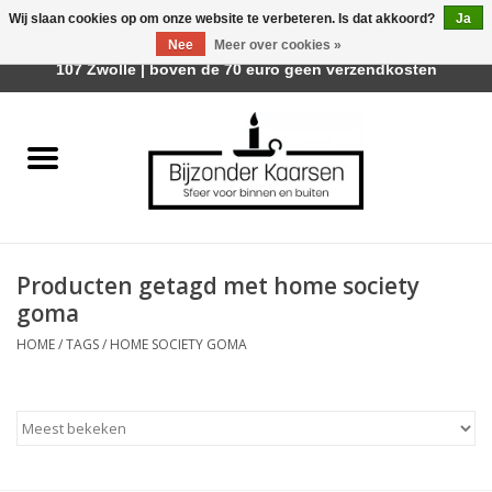
Wij slaan cookies op om onze website te verbeteren. Is dat akkoord?
Ja
Afhalen is mogelijk bij Trotz Woon & Cadeau | Belvederelaan
Nee
Meer over cookies »
0 Artikelen - €0,00
107 Zwolle | boven de 70 euro geen verzendkosten
Home
Räder Design Stories
Kaarsen
Producten getagd met home society
Geurkaarsen
goma
HOME
/
TAGS
/
HOME SOCIETY GOMA
Tafelhaarden
Sfeer voor Buiten
Kaarsenhouders