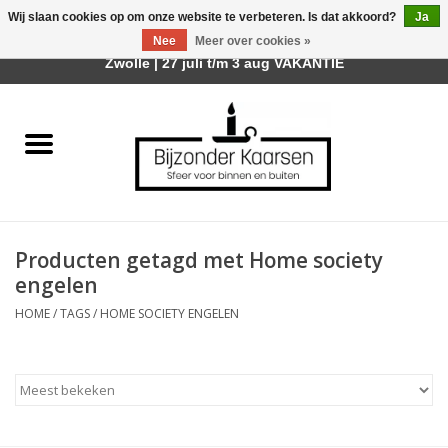
Wij slaan cookies op om onze website te verbeteren. Is dat akkoord?
Ja
Afhalen is mogelijk bij mijn winkel Trotz | Belvederelaan 107
Nee
Meer over cookies »
0 Artikelen - €0,00
Zwolle | 27 juli t/m 3 aug VAKANTIE
Home
Räder Design Stories
Kaarsen
Producten getagd met Home society
Geurkaarsen
engelen
HOME
/
TAGS
/
HOME SOCIETY ENGELEN
Tafelhaarden
Sfeer voor Buiten
Kaarsenhouders