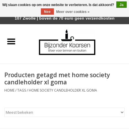
Wij slaan cookies op om onze website te verbeteren. Is dat akkoord?
Ja
Afhalen is mogelijk bij Trotz Woon & Cadeau | Belvederelaan
Nee
Meer over cookies »
0 Artikelen - €0,00
107 Zwolle | boven de 70 euro geen verzendkosten
Home
Räder Design Stories
Kaarsen
Producten getagd met home society
Geurkaarsen
candleholder xl goma
HOME
/
TAGS
/
HOME SOCIETY CANDLEHOLDER XL GOMA
Tafelhaarden
Sfeer voor Buiten
Kaarsenhouders