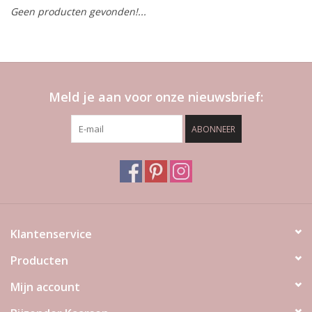
Geen producten gevonden!...
LED Kaarsen
Kaarsen accessoires
Meld je aan voor onze nieuwsbrief:
Relatiegeschenken & Bedankjes
ABONNEER
Huisparfums
Sale
Blog
Klantenservice
Producten
Merken
Mijn account