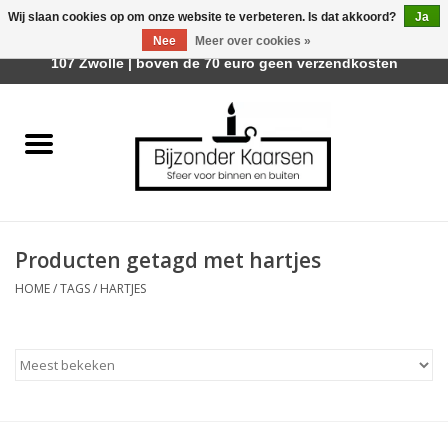
Wij slaan cookies op om onze website te verbeteren. Is dat akkoord?
Ja
Afhalen is mogelijk bij Trotz Woon & Cadeau | Belvederelaan
Nee
Meer over cookies »
0 Artikelen - €0,00
107 Zwolle | boven de 70 euro geen verzendkosten
Home
Räder Design Stories
Kaarsen
Producten getagd met hartjes
Geurkaarsen
HOME
/
TAGS
/
HARTJES
Tafelhaarden
Sfeer voor Buiten
Kaarsenhouders