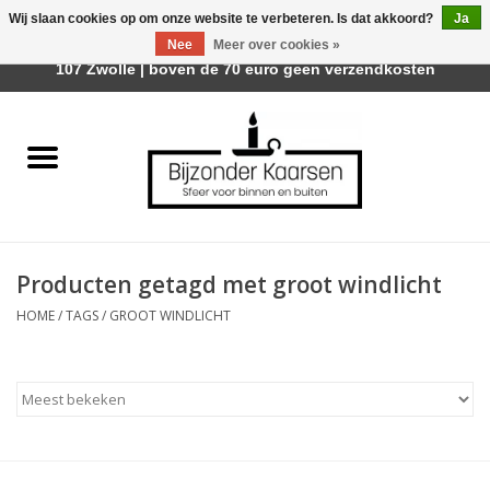
Wij slaan cookies op om onze website te verbeteren. Is dat akkoord?
Ja
Afhalen is mogelijk bij Trotz Woon & Cadeau | Belvederelaan
Nee
Meer over cookies »
0 Artikelen - €0,00
107 Zwolle | boven de 70 euro geen verzendkosten
Home
Räder Design Stories
Kaarsen
Producten getagd met groot windlicht
Geurkaarsen
HOME
/
TAGS
/
GROOT WINDLICHT
Tafelhaarden
Sfeer voor Buiten
Kaarsenhouders