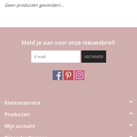
Geen producten gevonden!...
LED Kaarsen
Kaarsen accessoires
Meld je aan voor onze nieuwsbrief:
Relatiegeschenken & Bedankjes
ABONNEER
Huisparfums
Sale
Blog
Klantenservice
Producten
Merken
Mijn account