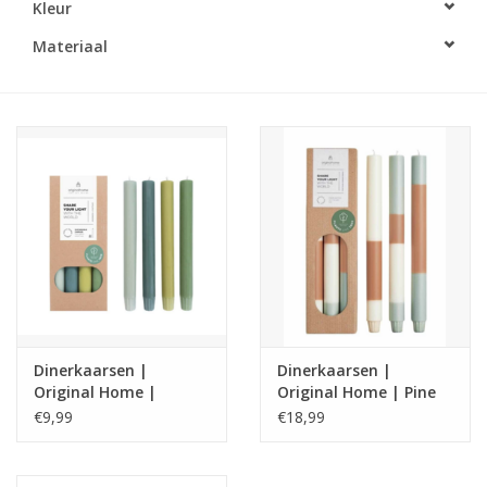
Kleur
LED Kaarsen
Materiaal
Kaarsen accessoires
Relatiegeschenken & Bedankjes
Huisparfums
Sale
Blog
Dinerkaarsen |
Dinerkaarsen |
Original Home |
Original Home | Pine
Merken
soothing greens
tree
€9,99
€18,99