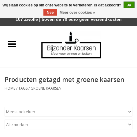
Wij slaan cookies op om onze website te verbeteren. Is dat akkoord?
Ja
Afhalen is mogelijk bij Trotz Woon & Cadeau | Belvederelaan
Nee
Meer over cookies »
0 Artikelen - €0,00
107 Zwolle | boven de 70 euro geen verzendkosten
Home
Räder Design Stories
Kaarsen
Producten getagd met groene kaarsen
Geurkaarsen
HOME
/
TAGS
/
GROENE KAARSEN
Tafelhaarden
Sfeer voor Buiten
Kaarsenhouders