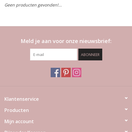
Geen producten gevonden!...
LED Kaarsen
Kaarsen accessoires
Meld je aan voor onze nieuwsbrief:
Relatiegeschenken & Bedankjes
ABONNEER
Huisparfums
Sale
Blog
Klantenservice
Producten
Merken
Mijn account