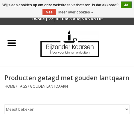
Wij slaan cookies op om onze website te verbeteren. Is dat akkoord?
Ja
Afhalen is mogelijk bij mijn winkel Trotz | Belvederelaan 107
Nee
Meer over cookies »
0 Artikelen - €0,00
Zwolle | 27 juli t/m 3 aug VAKANTIE
Home
Räder Design Stories
Kaarsen
Producten getagd met gouden lantqaarn
Geurkaarsen
HOME
/
TAGS
/
GOUDEN LANTQAARN
Tafelhaarden
Sfeer voor Buiten
Kaarsenhouders