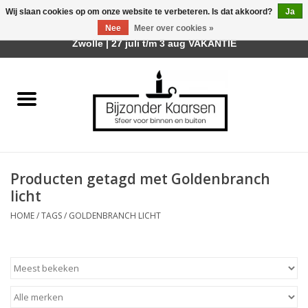
Wij slaan cookies op om onze website te verbeteren. Is dat akkoord?
Ja
Afhalen is mogelijk bij mijn winkel Trotz | Belvederelaan 107
Nee
Meer over cookies »
0 Artikelen - €0,00
Zwolle | 27 juli t/m 3 aug VAKANTIE
Home
Räder Design Stories
Kaarsen
Producten getagd met Goldenbranch
Geurkaarsen
licht
HOME
/
TAGS
/
GOLDENBRANCH LICHT
Tafelhaarden
Sfeer voor Buiten
Kaarsenhouders