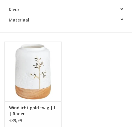
Kleur
LED Kaarsen
Materiaal
Kaarsen accessoires
Relatiegeschenken & Bedankjes
Huisparfums
Sale
Blog
Windlicht gold twig | L
Merken
| Räder
€39,99