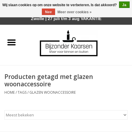
Wij slaan cookies op om onze website te verbeteren. Is dat akkoord?
Ja
Afhalen is mogelijk bij mijn winkel Trotz | Belvederelaan 107
Nee
Meer over cookies »
0 Artikelen - €0,00
Zwolle | 27 juli t/m 3 aug VAKANTIE
Home
Räder Design Stories
Kaarsen
Producten getagd met glazen
Geurkaarsen
woonaccessoire
HOME
/
TAGS
/
GLAZEN WOONACCESSOIRE
Tafelhaarden
Sfeer voor Buiten
Kaarsenhouders