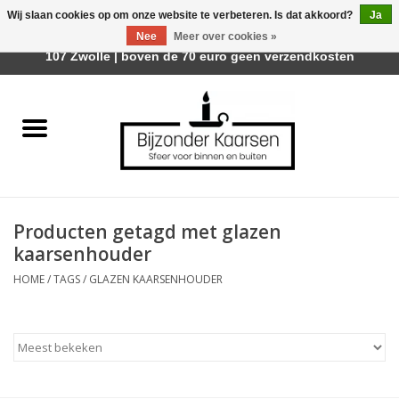
Wij slaan cookies op om onze website te verbeteren. Is dat akkoord?
Ja
Afhalen is mogelijk bij Trotz Woon & Cadeau | Belvederelaan
Nee
Meer over cookies »
0 Artikelen - €0,00
107 Zwolle | boven de 70 euro geen verzendkosten
Home
Räder Design Stories
Kaarsen
Producten getagd met glazen
Geurkaarsen
kaarsenhouder
HOME
/
TAGS
/
GLAZEN KAARSENHOUDER
Tafelhaarden
Sfeer voor Buiten
Kaarsenhouders