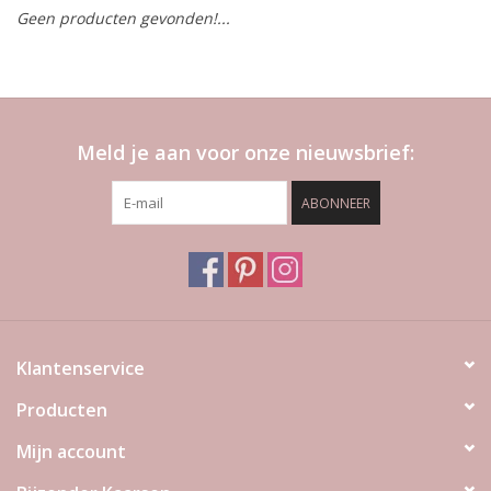
Geen producten gevonden!...
LED Kaarsen
Kaarsen accessoires
Meld je aan voor onze nieuwsbrief:
Relatiegeschenken & Bedankjes
ABONNEER
Huisparfums
Sale
Blog
Klantenservice
Producten
Merken
Mijn account