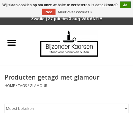
Wij slaan cookies op om onze website te verbeteren. Is dat akkoord?
Ja
Afhalen is mogelijk bij mijn winkel Trotz | Belvederelaan 107
Nee
Meer over cookies »
0 Artikelen - €0,00
Zwolle | 27 juli t/m 3 aug VAKANTIE
Home
Räder Design Stories
Kaarsen
Producten getagd met glamour
Geurkaarsen
HOME
/
TAGS
/
GLAMOUR
Tafelhaarden
Sfeer voor Buiten
Kaarsenhouders