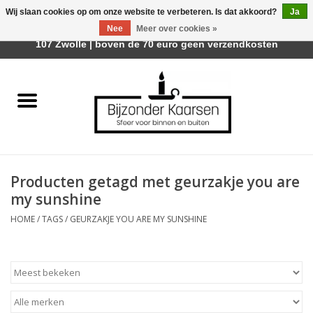
Wij slaan cookies op om onze website te verbeteren. Is dat akkoord?
Ja
Afhalen is mogelijk bij Trotz Woon & Cadeau | Belvederelaan
Nee
Meer over cookies »
0 Artikelen - €0,00
107 Zwolle | boven de 70 euro geen verzendkosten
Home
Räder Design Stories
Kaarsen
Producten getagd met geurzakje you are
Geurkaarsen
my sunshine
HOME
/
TAGS
/
GEURZAKJE YOU ARE MY SUNSHINE
Tafelhaarden
Sfeer voor Buiten
Kaarsenhouders