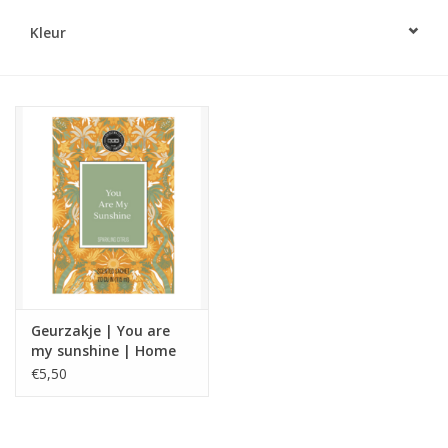
Kleur
LED Kaarsen
Kaarsen accessoires
Relatiegeschenken & Bedankjes
Huisparfums
Sale
Blog
Geurzakje | You are
my sunshine | Home
society
€5,50
Merken