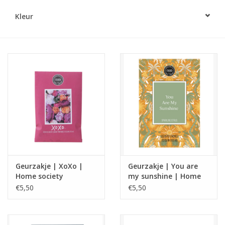
Kleur
LED Kaarsen
Kaarsen accessoires
Relatiegeschenken & Bedankjes
Huisparfums
Sale
Blog
Geurzakje | XoXo |
Geurzakje | You are
Home society
my sunshine | Home
society
€5,50
€5,50
Merken