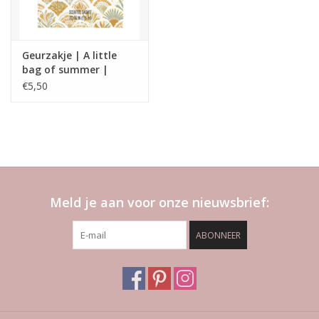
Geurzakje | A little
bag of summer |
Home society
€5,50
Meld je aan voor onze nieuwsbrief:
ABONNEER