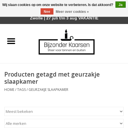
Wij slaan cookies op om onze website te verbeteren. Is dat akkoord?
Ja
Afhalen is mogelijk bij mijn winkel Trotz | Belvederelaan 107
Nee
Meer over cookies »
0 Artikelen - €0,00
Zwolle | 27 juli t/m 3 aug VAKANTIE
Home
Räder Design Stories
Kaarsen
Producten getagd met geurzakje
Geurkaarsen
slaapkamer
HOME
/
TAGS
/
GEURZAKJE SLAAPKAMER
Tafelhaarden
Sfeer voor Buiten
Kaarsenhouders