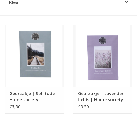
Kleur
LED Kaarsen
Kaarsen accessoires
Relatiegeschenken & Bedankjes
Huisparfums
Sale
Geurzakje | Sollitude |
Geurzakje | Lavender
Blog
Home society
fields | Home society
€5,50
€5,50
Merken