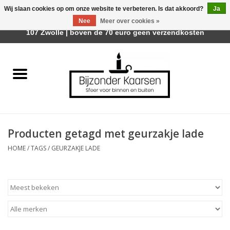
Wij slaan cookies op om onze website te verbeteren. Is dat akkoord?
Ja
Afhalen is mogelijk bij Trotz Woon & Cadeau | Belvederelaan
Nee
Meer over cookies »
0 Artikelen - €0,00
107 Zwolle | boven de 70 euro geen verzendkosten
Home
Räder Design Stories
Kaarsen
Producten getagd met geurzakje lade
Geurkaarsen
HOME
/
TAGS
/
GEURZAKJE LADE
Tafelhaarden
Sfeer voor Buiten
Kaarsenhouders