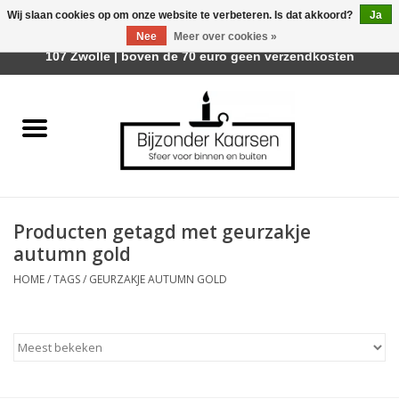
Wij slaan cookies op om onze website te verbeteren. Is dat akkoord?
Ja
Afhalen is mogelijk bij Trotz Woon & Cadeau | Belvederelaan
Nee
Meer over cookies »
0 Artikelen - €0,00
107 Zwolle | boven de 70 euro geen verzendkosten
Home
Räder Design Stories
Kaarsen
Producten getagd met geurzakje
Geurkaarsen
autumn gold
HOME
/
TAGS
/
GEURZAKJE AUTUMN GOLD
Tafelhaarden
Sfeer voor Buiten
Kaarsenhouders