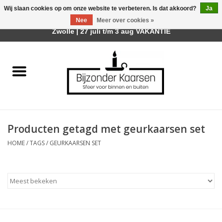
Wij slaan cookies op om onze website te verbeteren. Is dat akkoord?
Ja
Afhalen is mogelijk bij mijn winkel Trotz | Belvederelaan 107
Nee
Meer over cookies »
0 Artikelen - €0,00
Zwolle | 27 juli t/m 3 aug VAKANTIE
Home
Räder Design Stories
Kaarsen
Producten getagd met geurkaarsen set
Geurkaarsen
HOME
/
TAGS
/
GEURKAARSEN SET
Tafelhaarden
Sfeer voor Buiten
Kaarsenhouders