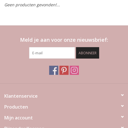
Geen producten gevonden!...
LED Kaarsen
Kaarsen accessoires
Meld je aan voor onze nieuwsbrief:
Relatiegeschenken & Bedankjes
ABONNEER
Huisparfums
Sale
Blog
Klantenservice
Producten
Merken
Mijn account