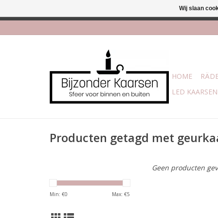
Wij slaan coo
Afhalen is mogelijk bi
HOME
RÄDE
LED KAARSEN
Producten getagd met geurka
Geen producten gev
Min: €
0
Max: €
5