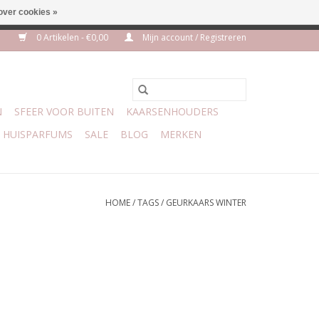
over cookies »
euro geen verzendkosten
0 Artikelen - €0,00
Mijn account / Registreren
N
SFEER VOOR BUITEN
KAARSENHOUDERS
HUISPARFUMS
SALE
BLOG
MERKEN
HOME
/
TAGS
/
GEURKAARS WINTER