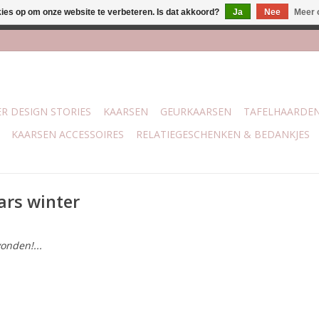
kies op om onze website te verbeteren. Is dat akkoord?
Ja
Nee
Meer 
j Trotz Woon & Cadeau | Belvederelaan 107 Zwolle | boven de 70 
R DESIGN STORIES
KAARSEN
GEURKAARSEN
TAFELHAARDE
KAARSEN ACCESSOIRES
RELATIEGESCHENKEN & BEDANKJES
ars winter
onden!...