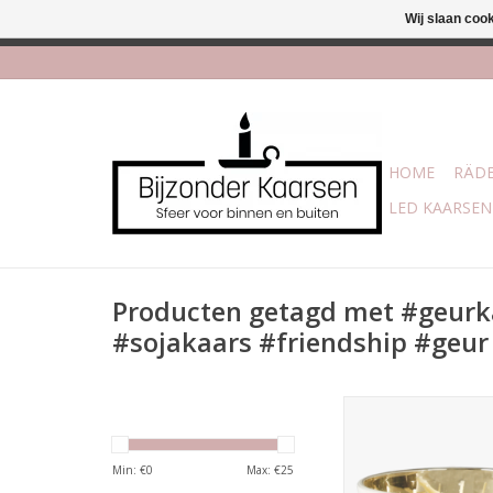
Wij slaan coo
Afhalen is moge
HOME
RÄDE
LED KAARSEN
Producten getagd met #geur
#sojakaars #friendship #geur
Een heerlijke geurka
van biologische s
Deze kaars heeft de 
Min: €
0
Max: €
25
Cotton en brandt ca