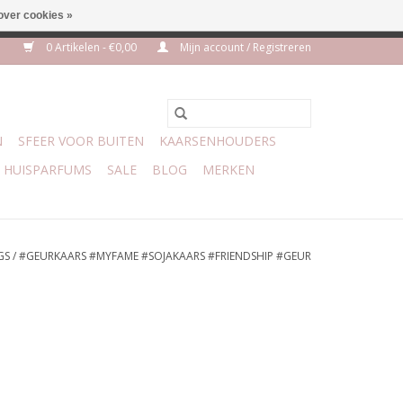
over cookies »
m 3 aug VAKANTIE
0 Artikelen - €0,00
Mijn account / Registreren
N
SFEER VOOR BUITEN
KAARSENHOUDERS
HUISPARFUMS
SALE
BLOG
MERKEN
GS
/
#GEURKAARS #MYFAME #SOJAKAARS #FRIENDSHIP #GEUR