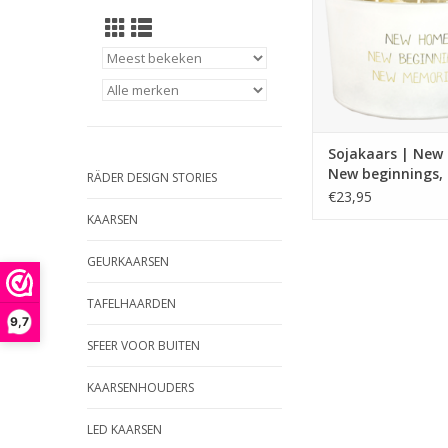
Afmetingen: 135 x
TOEVOEGEN AAN WI
Sojakaars | New
New beginnings,
RÄDER DESIGN STORIES
memories | Fres
€23,95
KAARSEN
GEURKAARSEN
TAFELHAARDEN
9,7
SFEER VOOR BUITEN
KAARSENHOUDERS
LED KAARSEN