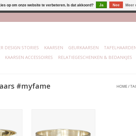
kies op om onze website te verbeteren. Is dat akkoord?
Ja
Nee
Meer 
lijk bij mijn winkel Trotz | Belvederelaan 107 Zwolle | 27 juli t/
R DESIGN STORIES
KAARSEN
GEURKAARSEN
TAFELHAARDE
KAARSEN ACCESSOIRES
RELATIEGESCHENKEN & BEDANKJES
kaars #myfame
HOME
/
TA
ars gemaakt
Een heerlijke geurkaars gemaakt
ojawas.
van biologische sojawas.
geur Fresh
Deze kaars heeft de geur Fig's
. 50 uur.
Delight en brandt ca. 50 uur.