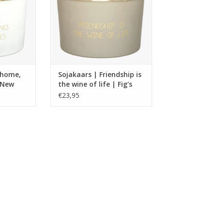
 90 mm.
Afmetingen: 135 x 90 mm.
NKELWAGEN
TOEVOEGEN AAN WINKELWAGEN
 home,
Sojakaars | Friendship is
 New
the wine of life | Fig's
h cotton
delight
€23,95