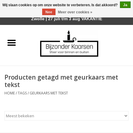
Wij slaan cookies op om onze website te verbeteren. Is dat akkoord?
Ja
Afhalen is mogelijk bij mijn winkel Trotz | Belvederelaan 107
Nee
Meer over cookies »
0 Artikelen - €0,00
Zwolle | 27 juli t/m 3 aug VAKANTIE
Home
Räder Design Stories
Kaarsen
Producten getagd met geurkaars met
Geurkaarsen
tekst
HOME
/
TAGS
/
GEURKAARS MET TEKST
Tafelhaarden
Sfeer voor Buiten
Kaarsenhouders