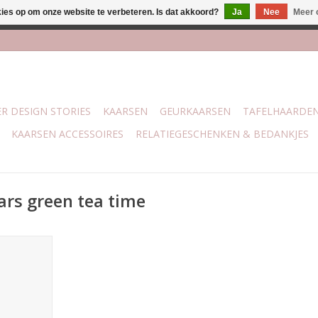
kies op om onze website te verbeteren. Is dat akkoord?
Ja
Nee
Meer 
j Trotz Woon & Cadeau | Belvederelaan 107 Zwolle | boven de 70 
R DESIGN STORIES
KAARSEN
GEURKAARSEN
TAFELHAARDE
KAARSEN ACCESSOIRES
RELATIEGESCHENKEN & BEDANKJES
rs green tea time
ars gemaakt
awas. Deze
ur Warm
a. 20 uur.
 40 mm.