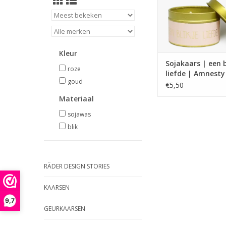
TOEVOEGEN AAN WI
Kleur
Sojakaars | een b
roze
liefde | Amnesty
goud
€5,50
Materiaal
sojawas
blik
RÄDER DESIGN STORIES
KAARSEN
9,7
GEURKAARSEN