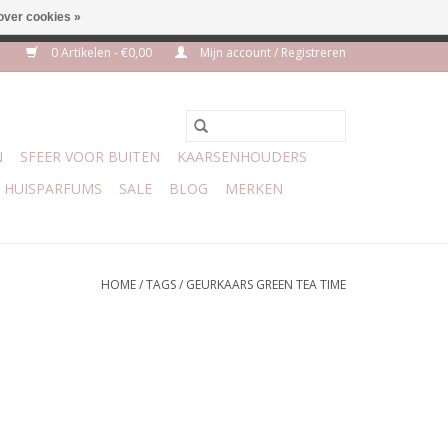
over cookies »
euro geen verzendkosten
0 Artikelen - €0,00
Mijn account / Registreren
N
SFEER VOOR BUITEN
KAARSENHOUDERS
HUISPARFUMS
SALE
BLOG
MERKEN
HOME
/
TAGS
/
GEURKAARS GREEN TEA TIME