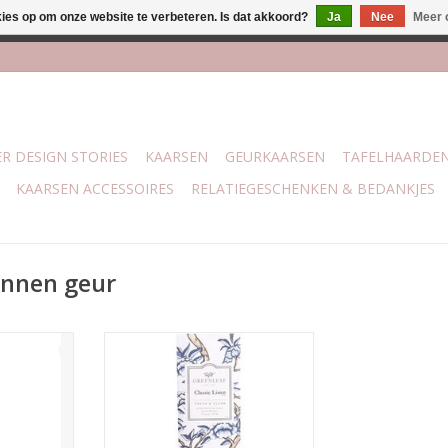
kies op om onze website te verbeteren. Is dat akkoord?
Ja
Nee
Meer 
lijk bij mijn winkel Trotz | Belvederelaan 107 Zwolle | 27 juli t/
R DESIGN STORIES
KAARSEN
GEURKAARSEN
TAFELHAARDE
KAARSEN ACCESSOIRES
RELATIEGESCHENKEN & BEDANKJES
innen geur
eur van pas
Een frisse, schone geur van pas
een vleugje
gewassen linnen met een vleugje
paar sprays
frisse lucht.
en langdurig
TOEVOEGEN AAN WINKELWAGEN