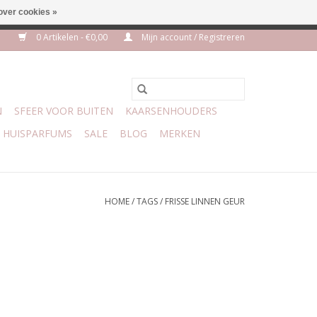
over cookies »
m 3 aug VAKANTIE
0 Artikelen - €0,00
Mijn account / Registreren
N
SFEER VOOR BUITEN
KAARSENHOUDERS
HUISPARFUMS
SALE
BLOG
MERKEN
HOME
/
TAGS
/
FRISSE LINNEN GEUR