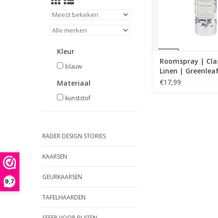
TOEVOEGEN AAN WI
Kleur
Roomspray | Cla
blauw
Linen | Greenleaf
€17,99
Materiaal
kunststof
RÄDER DESIGN STORIES
KAARSEN
GEURKAARSEN
9,7
TAFELHAARDEN
SFEER VOOR BUITEN