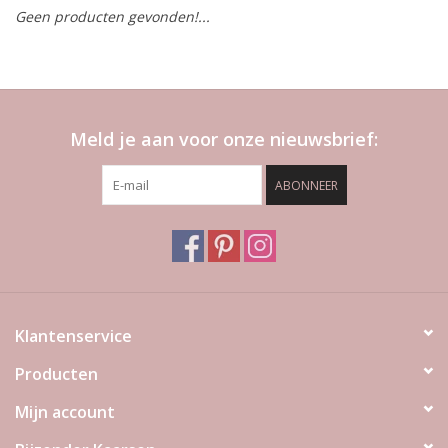
Geen producten gevonden!...
LED Kaarsen
Kaarsen accessoires
Meld je aan voor onze nieuwsbrief:
Relatiegeschenken & Bedankjes
ABONNEER
Huisparfums
Sale
Blog
Klantenservice
Producten
Merken
Mijn account