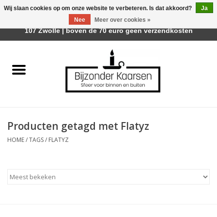
Wij slaan cookies op om onze website te verbeteren. Is dat akkoord?
Ja
Afhalen is mogelijk bij Trotz Woon & Cadeau | Belvederelaan
Nee
Meer over cookies »
0 Artikelen - €0,00
107 Zwolle | boven de 70 euro geen verzendkosten
Home
Räder Design Stories
Kaarsen
Producten getagd met Flatyz
Geurkaarsen
HOME
/
TAGS
/
FLATYZ
Tafelhaarden
Sfeer voor Buiten
Kaarsenhouders