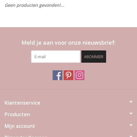
Geen producten gevonden!...
LED Kaarsen
Kaarsen accessoires
Meld je aan voor onze nieuwsbrief:
Relatiegeschenken & Bedankjes
ABONNEER
Huisparfums
Sale
Blog
Klantenservice
Producten
Merken
Mijn account