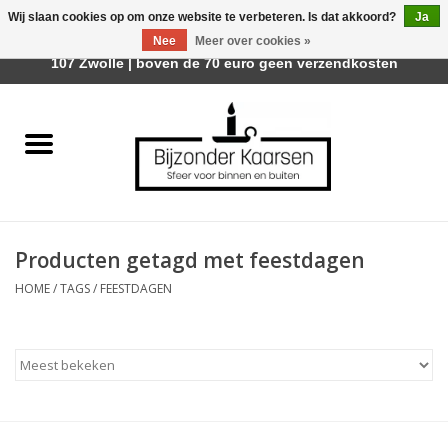
Wij slaan cookies op om onze website te verbeteren. Is dat akkoord?
Ja
Afhalen is mogelijk bij Trotz Woon & Cadeau | Belvederelaan
Nee
Meer over cookies »
0 Artikelen - €0,00
107 Zwolle | boven de 70 euro geen verzendkosten
Home
Räder Design Stories
Kaarsen
Producten getagd met feestdagen
Geurkaarsen
HOME
/
TAGS
/
FEESTDAGEN
Tafelhaarden
Sfeer voor Buiten
Kaarsenhouders