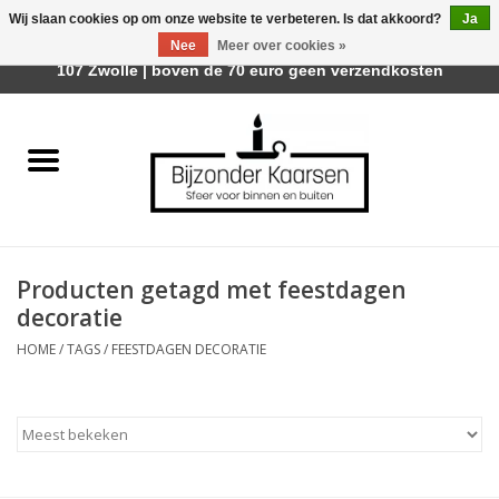
Wij slaan cookies op om onze website te verbeteren. Is dat akkoord?
Ja
Afhalen is mogelijk bij Trotz Woon & Cadeau | Belvederelaan
Nee
Meer over cookies »
0 Artikelen - €0,00
107 Zwolle | boven de 70 euro geen verzendkosten
Home
Räder Design Stories
Kaarsen
Producten getagd met feestdagen
Geurkaarsen
decoratie
HOME
/
TAGS
/
FEESTDAGEN DECORATIE
Tafelhaarden
Sfeer voor Buiten
Kaarsenhouders