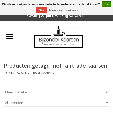
Wij slaan cookies op om onze website te verbeteren. Is dat akkoord?
Ja
Afhalen is mogelijk bij mijn winkel Trotz | Belvederelaan 107
Nee
Meer over cookies »
0 Artikelen - €0,00
Zwolle | 27 juli t/m 3 aug VAKANTIE
Home
Räder Design Stories
Kaarsen
Producten getagd met fairtrade kaarsen
Geurkaarsen
HOME
/
TAGS
/
FAIRTRADE KAARSEN
Tafelhaarden
Sfeer voor Buiten
Kaarsenhouders