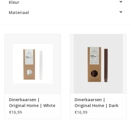
Kleur
LED Kaarsen
Materiaal
Kaarsen accessoires
Relatiegeschenken & Bedankjes
Huisparfums
Sale
Blog
Dinerkaarsen |
Dinerkaarsen |
Original Home | White
Original Home | Dark
Merken
Grape
€16,99
€16,99