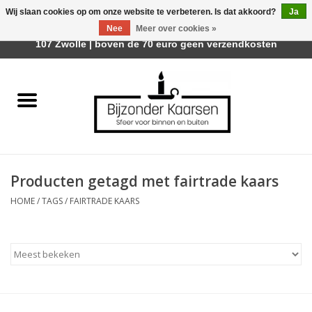
Wij slaan cookies op om onze website te verbeteren. Is dat akkoord?
Ja
Afhalen is mogelijk bij Trotz Woon & Cadeau | Belvederelaan
Nee
Meer over cookies »
0 Artikelen - €0,00
107 Zwolle | boven de 70 euro geen verzendkosten
Home
Räder Design Stories
Kaarsen
Producten getagd met fairtrade kaars
Geurkaarsen
HOME
/
TAGS
/
FAIRTRADE KAARS
Tafelhaarden
Sfeer voor Buiten
Kaarsenhouders