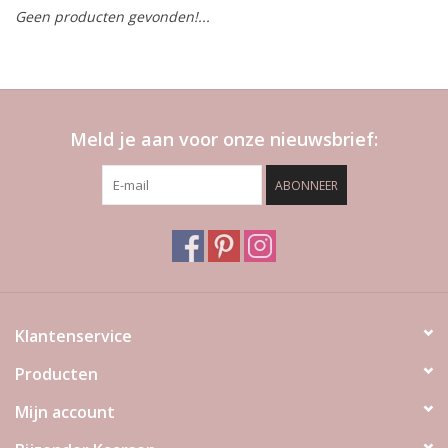
Geen producten gevonden!...
LED Kaarsen
Kaarsen accessoires
Meld je aan voor onze nieuwsbrief:
Relatiegeschenken & Bedankjes
ABONNEER
Huisparfums
Sale
Blog
Klantenservice
Producten
Merken
Mijn account