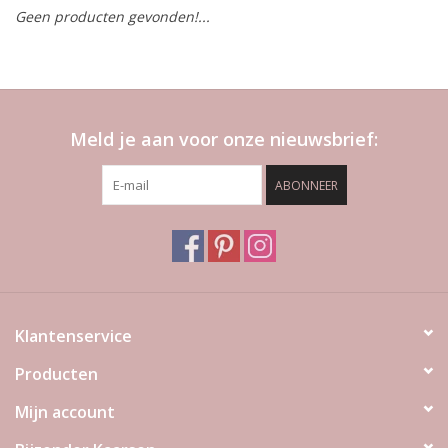
Geen producten gevonden!...
LED Kaarsen
Kaarsen accessoires
Meld je aan voor onze nieuwsbrief:
Relatiegeschenken & Bedankjes
ABONNEER
Huisparfums
Sale
Blog
Klantenservice
Producten
Merken
Mijn account