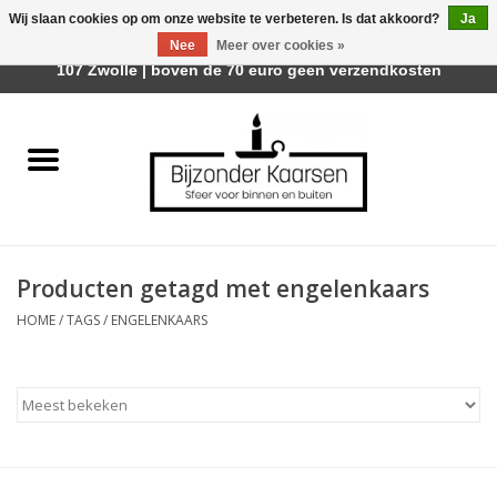
Wij slaan cookies op om onze website te verbeteren. Is dat akkoord?
Ja
Afhalen is mogelijk bij Trotz Woon & Cadeau | Belvederelaan
Nee
Meer over cookies »
0 Artikelen - €0,00
107 Zwolle | boven de 70 euro geen verzendkosten
Home
Räder Design Stories
Kaarsen
Producten getagd met engelenkaars
Geurkaarsen
HOME
/
TAGS
/
ENGELENKAARS
Tafelhaarden
Sfeer voor Buiten
Kaarsenhouders