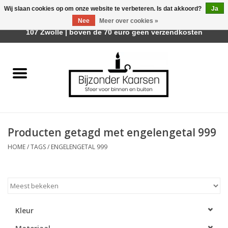
Wij slaan cookies op om onze website te verbeteren. Is dat akkoord?
Ja
Afhalen is mogelijk bij Trotz Woon & Cadeau | Belvederelaan
Nee
Meer over cookies »
0 Artikelen - €0,00
107 Zwolle | boven de 70 euro geen verzendkosten
Home
Räder Design Stories
Kaarsen
Producten getagd met engelengetal 999
Geurkaarsen
HOME
/
TAGS
/
ENGELENGETAL 999
Tafelhaarden
Sfeer voor Buiten
Kleur
Kaarsenhouders